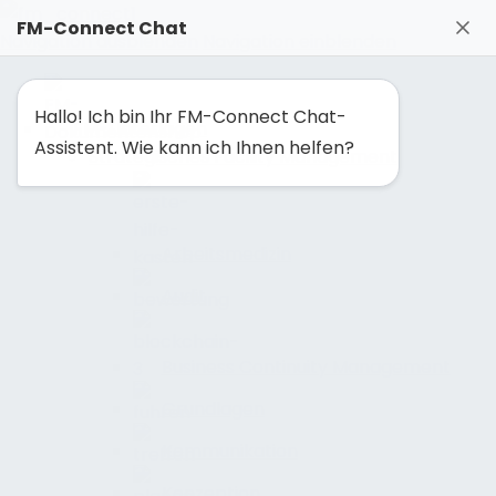
FM-Connect Chat
Navigation ausblenden
Navigation einblenden
Hallo! Ich bin Ihr FM-Connect Chat-
FM-Unterlagen
Assistent. Wie kann ich Ihnen helfen?
Strategisches Facility Management
Arbeitsmedizin
Audit
Business Continuity Management
Grundlagen
Kommunikation
Konzeption