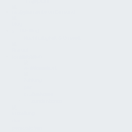
geplant
Dokumente on Demand
FM-Blog
Nachhaltigkeit & Umwelt
Einkaufen
Warenkorb
Zur Kasse
Kundenkonto