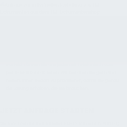
Anfrage für individuelle FM-Dokumente – Ihr
direkter Weg zur maßgeschneiderten Lösung
Füllen Sie einfach das Formular aus und klicken Sie
auf „Absenden“. Unser Team freut sich darauf, Ihr
gewünschtes Dokument zu erstellen. Bei Fragen im
Vorfeld können Sie uns jederzeit telefonisch oder
per E-Mail kontaktieren. Wir beraten Sie gern und
helfen, Ihren Bedarf zu präzisieren, damit Sie genau
die Lösung erhalten, die Sie brauchen.
JETZT ANFRAGE STARTEN
Sie möchten Ihr individuelles FM-Dokument in Auftrag