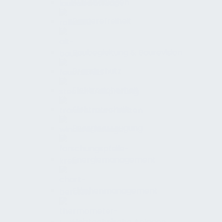
Außenanlagen
Barrierefreiheit
Baubegleitung & Baurevision
Brandschutz
Elektrosicherheit
Elektrotechnik
Energieerzeugung
Energiemanagement
Flächenmanagement
Heiztechnische Anlagen