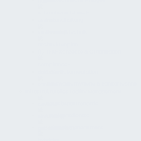
Instandhaltung
Raumlufttechnik
TFM-Konzepte & Organisation
TGA-Dokumentation
Trinkwasserhygiene & Sanitärtechnik
Infrastrukturelles Facility Management
Betriebsgastronomie
Empfangsdienste
Gebäudemanagement