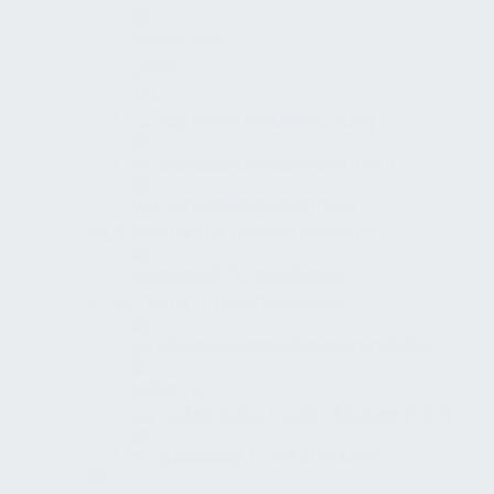
Betreiberverantwortung
Fremdfirmenmanagement
Personalmanagement
Digitalisierung & Digitale Systeme
Künstliche Intelligenz
Branchen & Anwendungsfälle
Büro- & Verwaltungsimmobilien
Industrielles Facility Management
Kliniken & Krankenhäuser