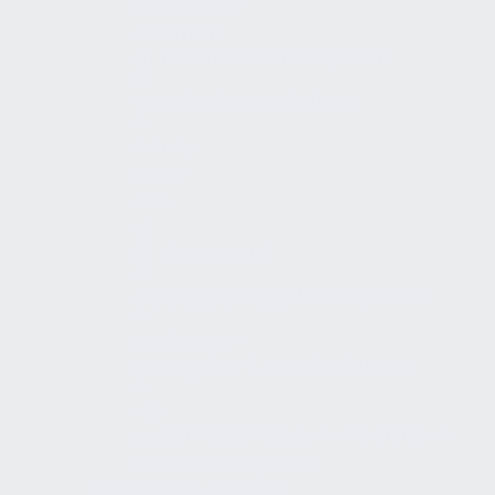
Dokumentenmanagement
Einkauf & Beschaffung
Fördermittel
Mangelanspruchmanagement
Verträge & Ausschreibungen
Vertragsanhänge & Arbeitshilfen
Einkaufsmanagement
Organisation & Betrieb