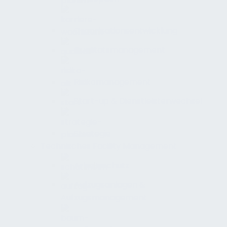
Organisationsentwicklung
Qualitätsmanagement
Risikomanagement
Start-up & Dienstleisterwechsel
Strategie
Technisches Facility Management
Arbeitsschutz
Aufzugsanlagen &
Aufzugsmanagement