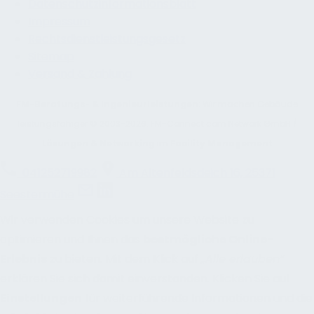
Datenschutzinformationsblatt
Impressum
Rechtsdienstleistungsgesetz
Sitemap
Versand & Zahlung
FM-Beratungs- & Ingenieurleistungen
: Wir machen Gebäude
leistungsfähiger © 2003-2026. FM-Connect.com Network GmbH /
Lösungen & Networking
im
Facility Management
041252719982
Am Altenfeldsdeich 16, 25371
Seestermühe
Wir verwenden Cookies um unsere Website zu
optimieren und Ihnen das
bestmögliche Online-
Erlebnis
zu bieten. Mit dem Klick auf
„Alle erlauben“
erklären Sie sich damit einverstanden. Klicken Sie auf
Einstellungen
für weiterführende Informationen und die