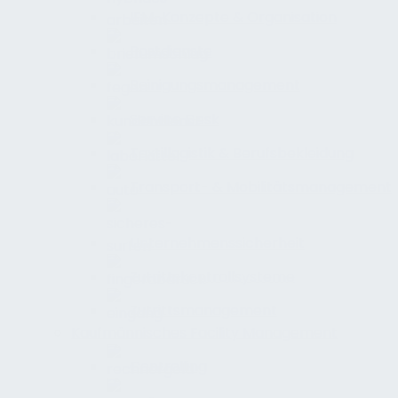
IFM-Konzepte & Organisation
Postdienste
Reinigungsmanagement
Service Desk
Textillogistik & Berufsbekleidung
Transport- & Mobilitätsmanagement
Unternehmenssicherheit
Zutrittskontrollsysteme
Zutrittsmanagement
Kaufmännisches Facility Management
Controlling