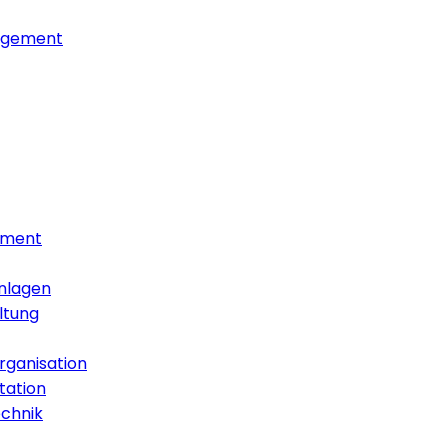
agement
ement
nlagen
ltung
ganisation
ation
echnik