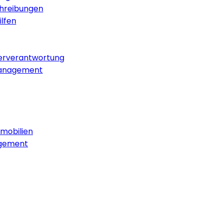
chreibungen
lfen
erverantwortung
anagement
mobilien
nagement