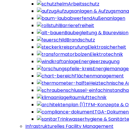
Arbeitsschutz
Aufzugsanlagen & Aufzugsman
Außenanlagen
Barrierefreiheit
Baubegleitung & Baurevision
Brandschutz
Elektrosicherheit
Elektrotechnik
Energieerzeugung
Energiemanag
Flächenmanagement
Heiztechnische A
Instandha
Raumlufttechnik
TFM-Konzepte & Or
TGA-Dokument
Trinkwasserhygiene & Sanitärt
Infrastrukturelles Facility Management