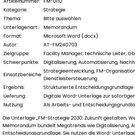
Artikelnummer:
FM-0110
Kategorie:
Strategie
Thema:
Bitte auswählen
Unterlagenart:
Memorandum
Format:
Microsoft Word (.docx)
Autor:
AT-FM240703
Zielgruppe:
Facility Manager, technische Leiter, Ob
Schwerpunkte:
Digitalisierung, Automatisierung, Nachha
Strategieentwicklung, FM-Organisati
Einsatzbereiche:
Dienstleistersteuerung
Ergebnis:
Strukturierte Entscheidungsgrundlage 
Lieferung:
Digitale Word-Unterlage zur sofortige
Nutzung:
Als Arbeits- und Entscheidungsgrund
Die Unterlage „FM-Strategie 2030: Zukunft gestalten, W
Memorandum bündelt Megatrends wie Digitalisierung, Auto
Entscheidungsgrundlage. Sie nutzen die Word-Unterlage,