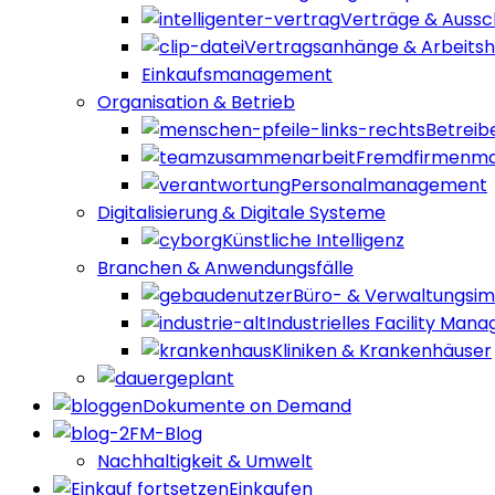
Verträge & Auss
Vertragsanhänge & Arbeitshi
Einkaufsmanagement
Organisation & Betrieb
Betreib
Fremdfirmenm
Personalmanagement
Digitalisierung & Digitale Systeme
Künstliche Intelligenz
Branchen & Anwendungsfälle
Büro- & Verwaltungsim
Industrielles Facility Ma
Kliniken & Krankenhäuser
geplant
Dokumente on Demand
FM-Blog
Nachhaltigkeit & Umwelt
Einkaufen