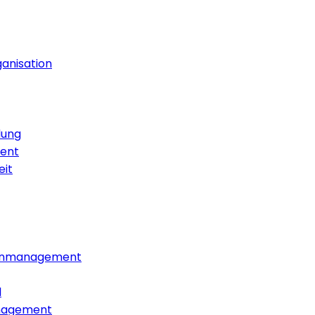
anisation
dung
ment
eit
nmanagement
l
nagement