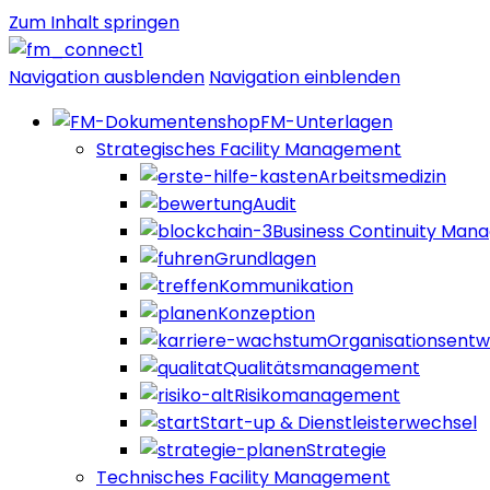
Zum Inhalt springen
Navigation ausblenden
Navigation einblenden
FM-Unterlagen
Strategisches Facility Management
Arbeitsmedizin
Audit
Business Continuity Ma
Grundlagen
Kommunikation
Konzeption
Organisationsentw
Qualitätsmanagement
Risikomanagement
Start-up & Dienstleisterwechsel
Strategie
Technisches Facility Management