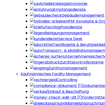
Betriebsgastronomie
Empfangsdienste
Gebäudemanagement
IFM-Konzepte & Org
Postdienste
Reinigungsmanagement
Service Desk
Textillogistik & Berufsbeklei
Transport- & Mobilitätsmanage
Unternehmenssicherh
Zutrittskontrollsysteme
Zutrittsmanagement
Kaufmännisches Facility Management
Controlling
Dokumente
Einkauf & Beschaffung
Fördermitte
Mangelanspruchma